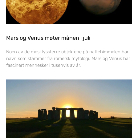
Mars og Venus møter månen i juli
Noen av de mest lyssterke objektene på nattehimmelen har
navn som stammer fra romersk mytologi. Mars og Venus har
fascinert mennesker i tusenvis av år,