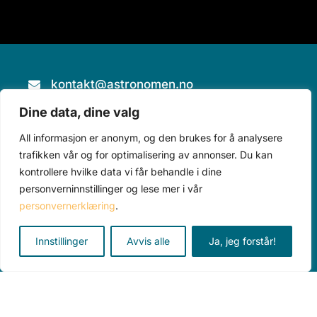
kontakt@astronomen.no
Dine data, dine valg
457 28 816
All informasjon er anonym, og den brukes for å analysere
Piperveien 490, 2743 Harestua
trafikken vår og for optimalisering av annonser. Du kan
kontrollere hvilke data vi får behandle i dine
personverninnstillinger og lese mer i vår
personvernerklæring
.
Innstillinger
Avvis alle
Ja, jeg forstår!
Teleskop
Tilbehør
Alle produkter
Kurs
Aktuelt
Om oss