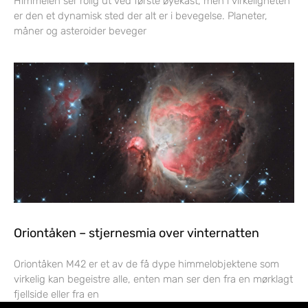
Himmelen ser rolig ut ved første øyekast, men i virkeligheten
er den et dynamisk sted der alt er i bevegelse. Planeter,
måner og asteroider beveger
Oriontåken – stjernesmia over vinternatten
Oriontåken M42 er et av de få dype himmelobjektene som
virkelig kan begeistre alle, enten man ser den fra en mørklagt
fjellside eller fra en