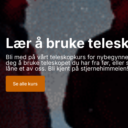
Lær å bruke teles
Bli med på vårt teleskopkurs for nybegynne
deg å bruke teleskopet du har fra før, eller 
låne et av oss. Bli kjent på stjernehimmelen
Se alle kurs