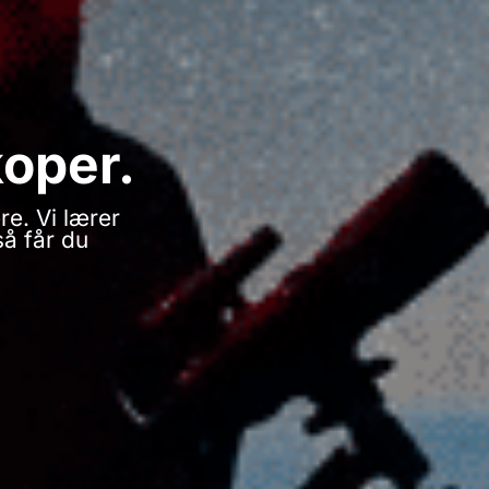
koper.
re. Vi lærer
så får du
!