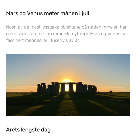
Mars og Venus møter månen i juli
Noen av de mest lyssterke objektene på nattehimmelen har
navn som stammer fra romersk mytologi. Mars og Venus har
fascinert mennesker i tusenvis av år,
Årets lengste dag