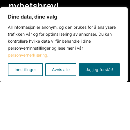
nyhetsbrev!
Dine data, dine valg
Vår e-postliste gir deg direkte tilgang til
All informasjon er anonym, og den brukes for å analysere
førsteklasses informasjon, spesialtilbud kun for
trafikken vår og for optimalisering av annonser. Du kan
abonnenter og inspirerende innhold rett i
kontrollere hvilke data vi får behandle i dine
innboksen din.
personverninnstillinger og lese mer i vår
personvernerklæring
.
Innstillinger
Avvis alle
Ja, jeg forstår!
Meld meg på