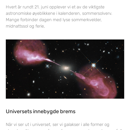
Hvert år rundt 21. juni opplever vi et av de viktigste
astronomiske øyeblikkene i kalenderen, sommersolverv.
Mange forbinder dagen med lyse sommerkvelder,
midnattssol og ferie,
Universets innebygde brems
Når vi ser ut i universet, ser vi galakser i alle former og