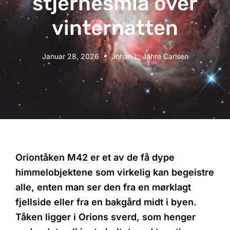
stjernesmia over
vinternatten
Januar 28, 2026
Johan L. Jahre Carlsen
Oriontåken M42 er et av de få dype
himmelobjektene som virkelig kan begeistre
alle, enten man ser den fra en mørklagt
fjellside eller fra en bakgård midt i byen.
Tåken ligger i Orions sverd, som henger