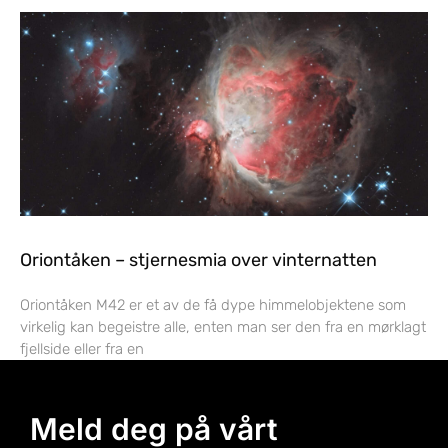
Oriontåken – stjernesmia over vinternatten
Oriontåken M42 er et av de få dype himmelobjektene som
virkelig kan begeistre alle, enten man ser den fra en mørklagt
fjellside eller fra en
Meld deg på vårt