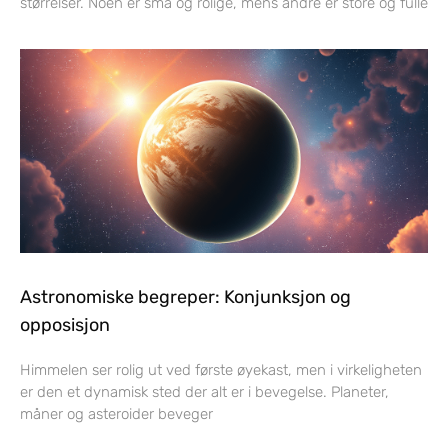
størrelser. Noen er små og rolige, mens andre er store og fulle
Astronomiske begreper: Konjunksjon og
opposisjon
Himmelen ser rolig ut ved første øyekast, men i virkeligheten
er den et dynamisk sted der alt er i bevegelse. Planeter,
måner og asteroider beveger