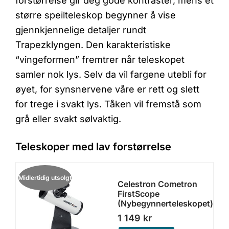
forstørrelse gir deg gode kontraster, mens et
større speilteleskop begynner å vise
gjennkjennelige detaljer rundt
Trapezklyngen. Den karakteristiske
“vingeformen” fremtrer når teleskopet
samler nok lys. Selv da vil fargene utebli for
øyet, for synsnervene våre er rett og slett
for trege i svakt lys. Tåken vil fremstå som
grå eller svakt sølvaktig.
Teleskoper med lav forstørrelse
Midlertidig utsolgt
Celestron Cometron
FirstScope
(nybegynnerteleskopet)
1 149
kr