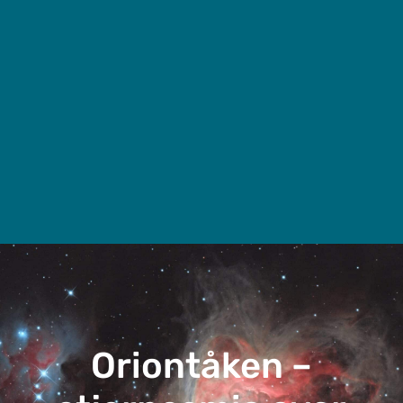
Oriontåken –