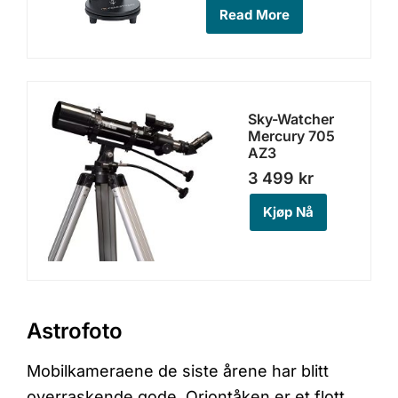
Read More
Sky-Watcher
Mercury 705
AZ3
3 499
kr
Kjøp Nå
Astrofoto
Mobilkameraene de siste årene har blitt
overraskende gode. Oriontåken er et flott