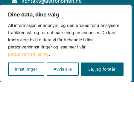
kontakt@astronomen.no
457 28 816
Dine data, dine valg
All informasjon er anonym, og den brukes for å analysere
Piperveien 490, 2743 Harestua
trafikken vår og for optimalisering av annonser. Du kan
kontrollere hvilke data vi får behandle i dine
personverninnstillinger og lese mer i vår
personvernerklæring
.
Innstillinger
Avvis alle
Ja, jeg forstår!
Teleskop
Tilbehør
Alle produkter
Kurs
Aktuelt
Om oss
Personvererklæring
Kjøpsvilkår