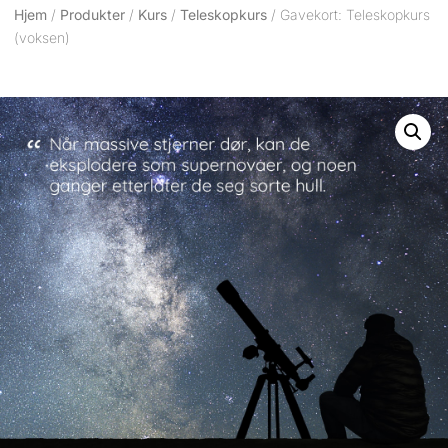
Hjem
/
Produkter
/
Kurs
/
Teleskopkurs
/ Gavekort: Teleskopkurs
(voksen)