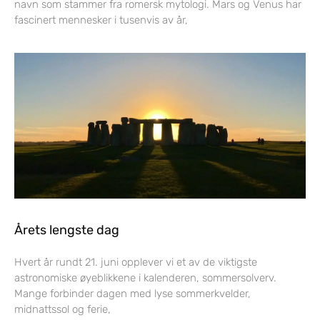
navn som stammer fra romersk mytologi. Mars og Venus har
fascinert mennesker i tusenvis av år,
Årets lengste dag
Hvert år rundt 21. juni opplever vi et av de viktigste
astronomiske øyeblikkene i kalenderen, sommersolverv.
Mange forbinder dagen med lyse sommerkvelder,
midnattssol og ferie,