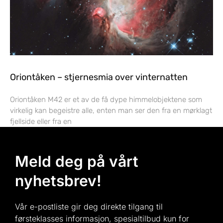
Oriontåken – stjernesmia over vinternatten
Oriontåken M42 er et av de få dype himmelobjektene som
virkelig kan begeistre alle, enten man ser den fra en mørklagt
fjellside eller fra en
Meld deg på vårt
nyhetsbrev!
Vår e-postliste gir deg direkte tilgang til
førsteklasses informasjon, spesialtilbud kun for