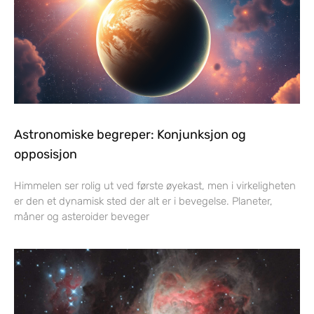
Astronomiske begreper: Konjunksjon og
opposisjon
Himmelen ser rolig ut ved første øyekast, men i virkeligheten
er den et dynamisk sted der alt er i bevegelse. Planeter,
måner og asteroider beveger