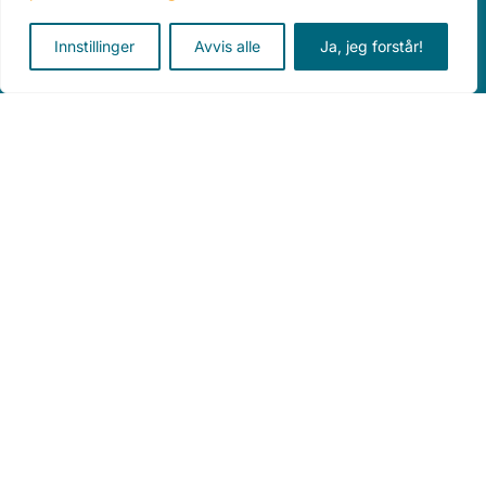
Piperveien 490, 2743 Harestua
Innstillinger
Avvis alle
Ja, jeg forstår!
Teleskop
Tilbehør
Alle produkter
Kurs
Aktuelt
Om oss
Personvererklæring
Kjøpsvilkår
Astronomen AS © 2026 All rights reserved