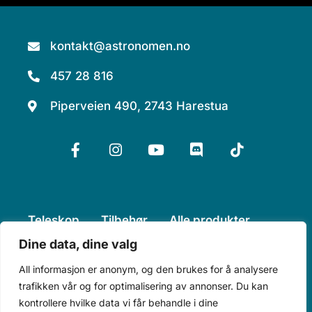
kontakt@astronomen.no
457 28 816
Piperveien 490, 2743 Harestua
Teleskop
Tilbehør
Alle produkter
Dine data, dine valg
Kurs
Aktuelt
Om oss
All informasjon er anonym, og den brukes for å analysere
trafikken vår og for optimalisering av annonser. Du kan
Personvererklæring
kontrollere hvilke data vi får behandle i dine
Kjøpsvilkår