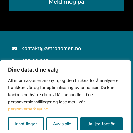
Meld meg på
kontakt@astronomen.no
457 28 816
Dine data, dine valg
Piperveien 490, 2743 Harestua
All informasjon er anonym, og den brukes for å analysere
trafikken vår og for optimalisering av annonser. Du kan
kontrollere hvilke data vi får behandle i dine
personverninnstillinger og lese mer i vår
personvernerklæring
.
Teleskop
Tilbehør
Alle produkter
Innstillinger
Avvis alle
Ja, jeg forstår!