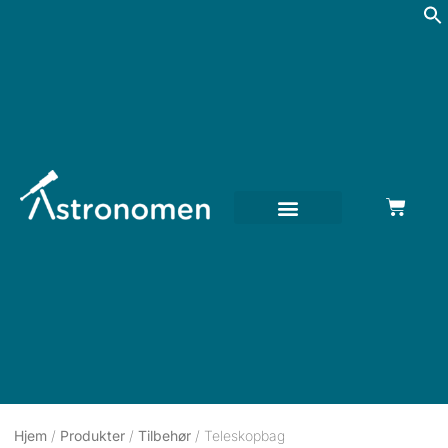
Hjem
/
Produkter
/
Tilbehør
/ Teleskopbag