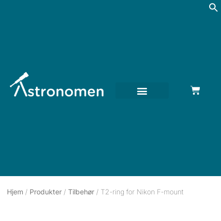
Hjem
/
Produkter
/
Tilbehør
/ T2-ring for Nikon F-mount