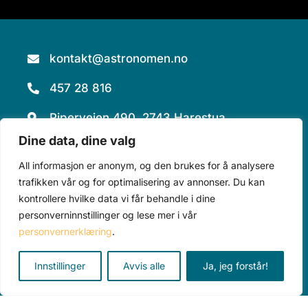
kontakt@astronomen.no
457 28 816
Piperveien 490, 2743 Harestua
Dine data, dine valg
All informasjon er anonym, og den brukes for å analysere
trafikken vår og for optimalisering av annonser. Du kan
kontrollere hvilke data vi får behandle i dine
personverninnstillinger og lese mer i vår
Teleskop
Tilbehør
Alle produkter
personvernerklæring
.
Kurs
Aktuelt
Om oss
Innstillinger
Avvis alle
Ja, jeg forstår!
Personvererklæring