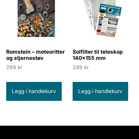
Romstein – meteoritter
Solfilter til teleskop
og stjernestøv
140×155 mm
299
kr
249
kr
Legg i handlekurv
Legg i handlekurv