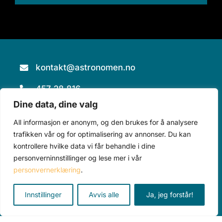
kontakt@astronomen.no
457 28 816
Dine data, dine valg
Piperveien 490, 2743 Harestua
All informasjon er anonym, og den brukes for å analysere
trafikken vår og for optimalisering av annonser. Du kan
kontrollere hvilke data vi får behandle i dine
personverninnstillinger og lese mer i vår
personvernerklæring
.
Teleskop
Tilbehør
Alle produkter
Innstillinger
Avvis alle
Ja, jeg forstår!
Kurs
Aktuelt
Om oss