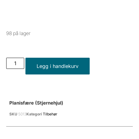
98 på lager
Legg i handlekurv
Planisfære (stjernehjul)
SKU
5013
Kategori
Tilbehør