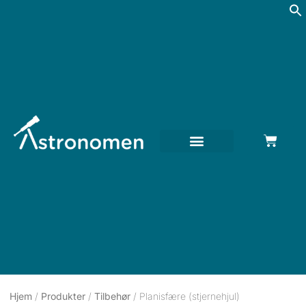
Hjem
/
Produkter
/
Tilbehør
/ Planisfære (stjernehjul)