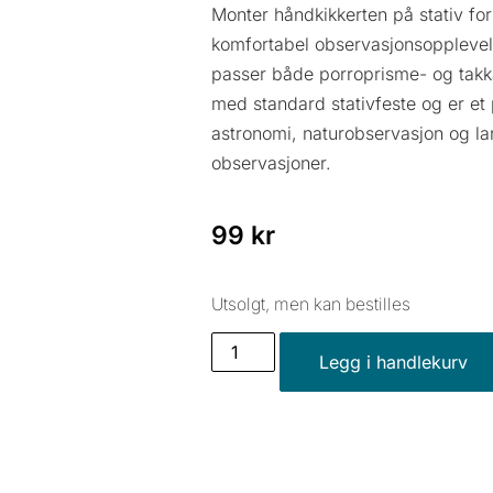
Monter håndkikkerten på stativ for
komfortabel observasjonsoppleve
passer både porroprisme- og takk
med standard stativfeste og er et p
astronomi, naturobservasjon og l
observasjoner.
99
kr
Utsolgt, men kan bestilles
Legg i handlekurv