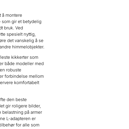
t å montere
e som gir et betydelig
dt bruk. Ved
e spesielt nyttig,
øre det vanskelig å se
 andre himmelobjekter.
leste kikkerter som
ser både modeller med
Den robuste
ker forbindelse mellom
bservere komfortabelt
ofte den beste
t gir roligere bilder,
e belastning på armer
ne L-adapteren er
tilbehør for alle som