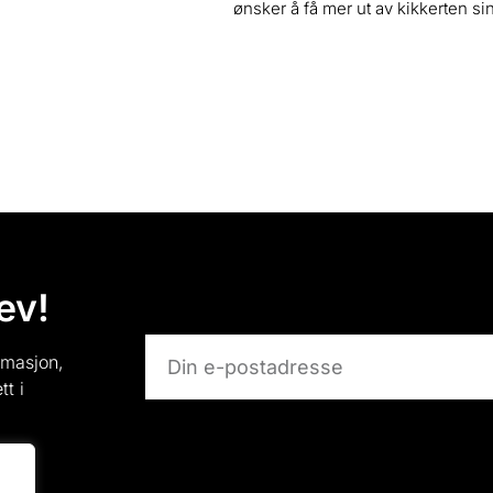
ønsker å få mer ut av kikkerten sin
ev!
ormasjon,
tt i