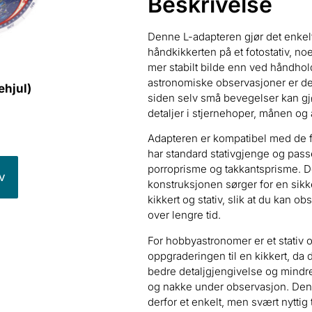
Beskrivelse
Denne L-adapteren gjør det enkel
håndkikkerten på et fotostativ, no
mer stabilt bilde enn ved håndhol
astronomiske observasjoner er dett
ehjul)
siden selv små bevegelser kan gj
detaljer i stjernehoper, månen og
Adapteren er kompatibel med de f
har standard stativgjenge og pas
porroprisme og takkantsprisme. 
v
konstruksjonen sørger for en sik
kikkert og stativ, slik at du kan o
over lengre tid.
For hobbyastronomer er et stativ 
oppgraderingen til en kikkert, da de
bedre detaljgjengivelse og mindr
og nakke under observasjon. Den
derfor et enkelt, men svært nyttig 