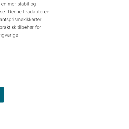
 en mer stabil og
lse. Denne L-adapteren
antsprismekikkerter
raktisk tilbehør for
angvarige