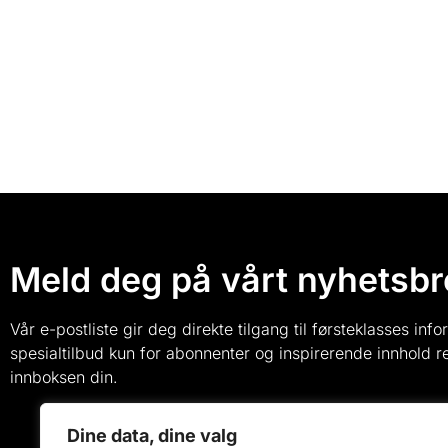
Meld deg på vårt nyhetsbr
Vår e-postliste gir deg direkte tilgang til førsteklasses inf
spesialtilbud kun for abonnenter og inspirerende innhold re
innboksen din.
Dine data, dine valg