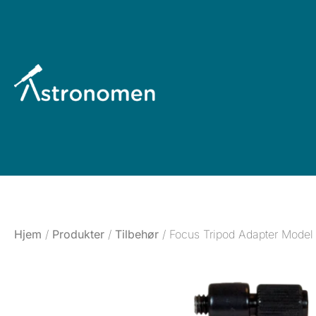
Hjem
/
Produkter
/
Tilbehør
/ Focus Tripod Adapter Model