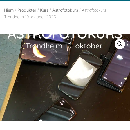
Hjem
/
Produkter
/
Kurs
/
Astrofotokurs
/ Astrofotokurs
Trondheim 10. oktober 2026