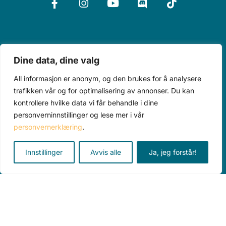
Teleskop
Tilbehør
Alle produkter
Dine data, dine valg
Kurs
Aktuelt
Om oss
All informasjon er anonym, og den brukes for å analysere
trafikken vår og for optimalisering av annonser. Du kan
kontrollere hvilke data vi får behandle i dine
Personvererklæring
personverninnstillinger og lese mer i vår
Kjøpsvilkår
personvernerklæring
.
Innstillinger
Avvis alle
Ja, jeg forstår!
Astronomen AS © 2026 All rights reserved