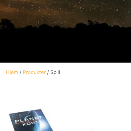
Hjem
/
Produkter
/ Spill