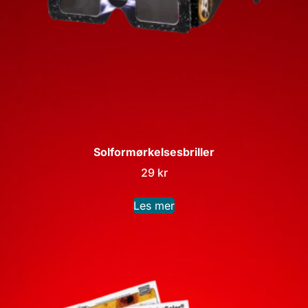
Solformørkelsesbriller
29
kr
Les mer